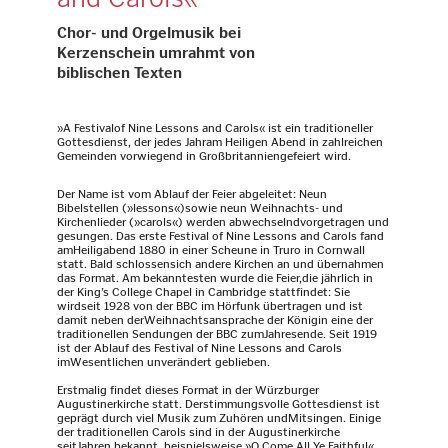
Chor- und Orgelmusik bei
Kerzenschein umrahmt von
biblischen Texten
»A Festivalof Nine Lessons and Carols« ist ein traditioneller
Gottesdienst, der jedes Jahram Heiligen Abend in zahlreichen
Gemeinden vorwiegend in Großbritanniengefeiert wird.
Der Name ist vom Ablauf der Feier abgeleitet: Neun
Bibelstellen (»lessons«)sowie neun Weihnachts- und
Kirchenlieder (»carols«) werden abwechselndvorgetragen und
gesungen. Das erste Festival of Nine Lessons and Carols fand
amHeiligabend 1880 in einer Scheune in Truro in Cornwall
statt. Bald schlossensich andere Kirchen an und übernahmen
das Format. Am bekanntesten wurde die Feier,die jährlich in
der King’s College Chapel in Cambridge stattfindet: Sie
wirdseit 1928 von der BBC im Hörfunk übertragen und ist
damit neben derWeihnachtsansprache der Königin eine der
traditionellen Sendungen der BBC zumJahresende. Seit 1919
ist der Ablauf des Festival of Nine Lessons and Carols
imWesentlichen unverändert geblieben.
Erstmalig findet dieses Format in der Würzburger
Augustinerkirche statt. Derstimmungsvolle Gottesdienst ist
geprägt durch viel Musik zum Zuhören undMitsingen. Einige
der traditionellen Carols sind in der Augustinerkirche
seitJahren bekannt, beispielsweise »O Come All Ye Faithful«