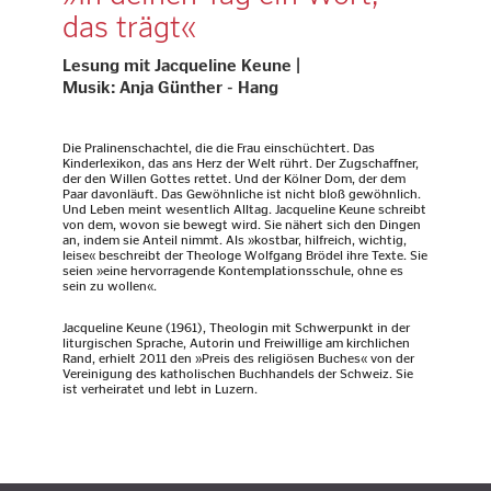
das trägt«
Lesung mit Jacqueline Keune |
Musik: Anja Günther - Hang
Die Pralinenschachtel, die die Frau einschüchtert. Das
Kinderlexikon, das ans Herz der Welt rührt. Der Zugschaffner,
der den Willen Gottes rettet. Und der Kölner Dom, der dem
Paar davonläuft. Das Gewöhnliche ist nicht bloß gewöhnlich.
Und Leben meint wesentlich Alltag. Jacqueline Keune schreibt
von dem, wovon sie bewegt wird. Sie nähert sich den Dingen
an, indem sie Anteil nimmt. Als »kostbar, hilfreich, wichtig,
leise« beschreibt der Theologe Wolfgang Brödel ihre Texte. Sie
seien »eine hervorragende Kontemplationsschule, ohne es
sein zu wollen«.
Jacqueline Keune (1961), Theologin mit Schwerpunkt in der
liturgischen Sprache, Autorin und Freiwillige am kirchlichen
Rand, erhielt 2011 den »Preis des religiösen Buches« von der
Vereinigung des katholischen Buchhandels der Schweiz. Sie
ist verheiratet und lebt in Luzern.