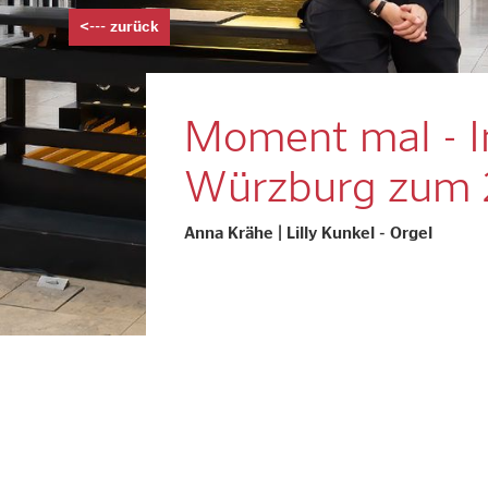
<--- zurück
Moment mal - I
Würzburg zum 2
Anna Krähe | Lilly Kunkel - Orgel