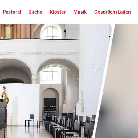
Pastoral
Kirche
Kloster
Musik
GesprächsLaden