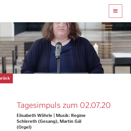
zurück
Tagesimpuls zum 02.07.20
Elisabeth Wöhrle | Musik: Regine
Schlereth (Gesang), Martin Gál
(Orgel)