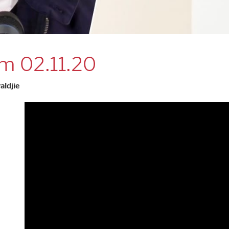
m 02.11.20
aldjie