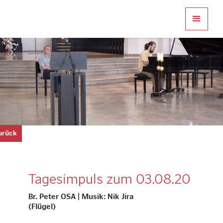
zurück
Tagesimpuls zum 03.08.20
Br. Peter OSA | Musik: Nik Jira
(Flügel)