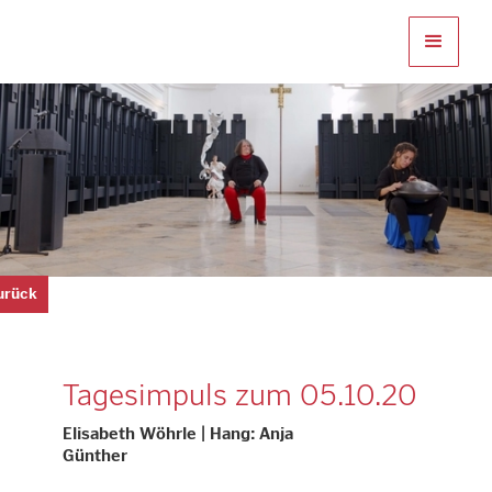
zurück
Tagesimpuls zum 05.10.20
Elisabeth Wöhrle | Hang: Anja
Günther