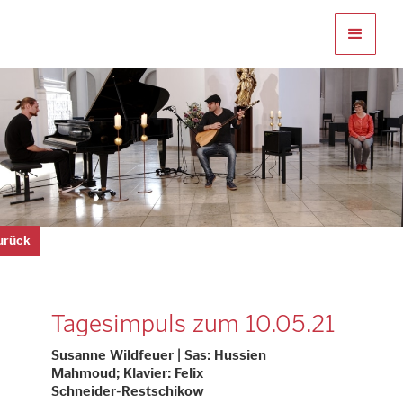
zurück
Tagesimpuls zum 10.05.21
Susanne Wildfeuer | Sas: Hussien
Mahmoud; Klavier: Felix
Schneider-Restschikow