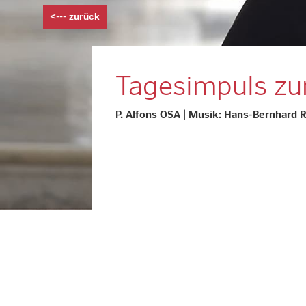
<--- zurück
Tagesimpuls z
P. Alfons OSA | Musik: Hans-Bernhard 