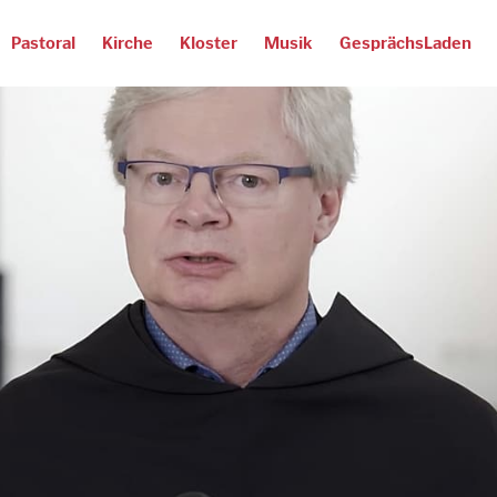
Pastoral
Kirche
Kloster
Musik
GesprächsLaden